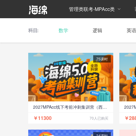
管理类联考-MPAcc类
科目:
数学
逻辑
英
75课时
2027MPAcc线下考前冲刺集训营（西安）
￥11300
￥28
70人已购买
24课时