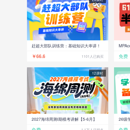
赶超大部队训练营：基础知识大串讲！
MPA
￥66.6
免费
1101人已购买
12课时
2027海绵周测Ⅰ期模考讲解【5-6月】
26
免费
免费
1.1万人已报名